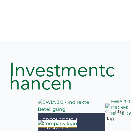
Investmentc
hancen
EWIA 3.0 
INDIREK
BETEILI
ERFOLGREICH
FINANZIERT