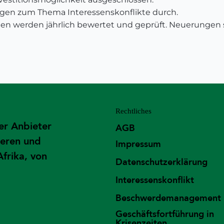
gen zum Thema Interessenskonflikte durch.
en werden jährlich bewertet und geprüft. Neuerungen s
Rechtliches
er Anbieter
AGB
ieren und
Impressum
Afrika, von
Datenschutzerklärung
Interessenskonflikt
Beschwerdemanagement
Geschäftsfortführung in
Krisenzeiten