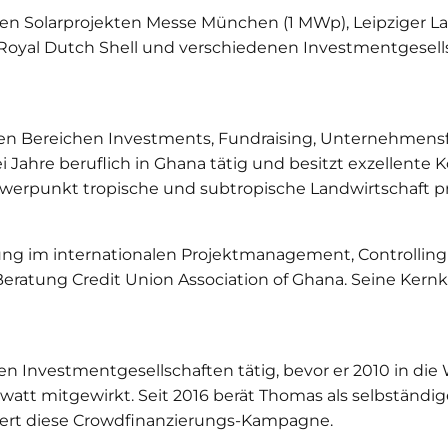
 den Solarprojekten Messe München (1 MWp), Leipziger 
 Royal Dutch Shell und verschiedenen Investmentgesel
den Bereichen Investments, Fundraising, Unternehmensf
i Jahre beruflich in Ghana tätig und besitzt exzellente K
werpunkt tropische und subtropische Landwirtschaft p
ng im internationalen Projektmanagement, Controlling 
Beratung Credit Union Association of Ghana. Seine Ker
Investmentgesellschaften tätig, bevor er 2010 in die 
att mitgewirkt. Seit 2016 berät Thomas als selbständige
niert diese Crowdfinanzierungs-Kampagne.