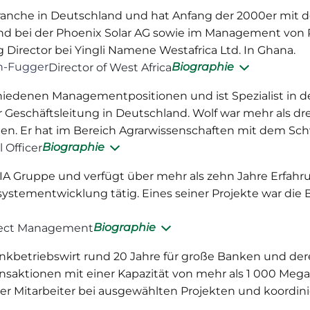
branche in Deutschland und hat Anfang der 2000er mit
and bei der Phoenix Solar AG sowie im Management von
 Director bei Yingli Namene Westafrica Ltd. In Ghana.
ch-Fugger
Biographie
Director of West Africa
schiedenen Managementpositionen und ist Spezialist in 
er Geschäftsleitung in Deutschland. Wolf war mehr als dre
en. Er hat im Bereich Agrarwissenschaften mit dem Sch
Biographie
l Officer
A Gruppe und verfügt über mehr als zehn Jahre Erfahru
stementwicklung tätig. Eines seiner Projekte war die 
Biographie
ject Management
etriebswirt rund 20 Jahre für große Banken und deren 
saktionen mit einer Kapazität von mehr als 1 000 Megaw
her Mitarbeiter bei ausgewählten Projekten und koordi