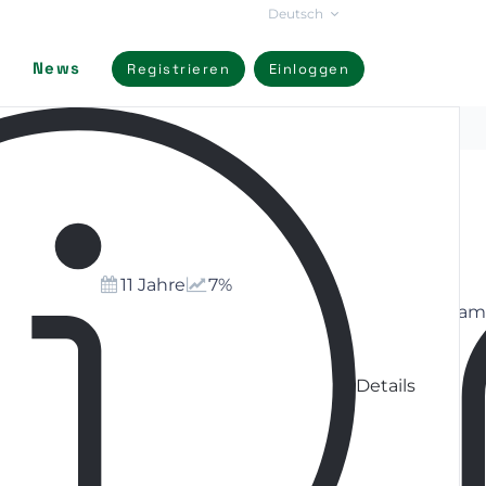
Deutsch
News
Registrieren
Einloggen
nlage für das Regal Hotel
11 Jahre
7%
ziert seinen eigenen Strom auf dem Hoteldach, in Tam
Details