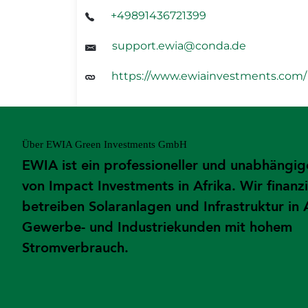
+49891436721399
support.ewia@conda.de
https://www.ewiainvestments.com/
Über EWIA Green Investments GmbH
EWIA ist ein professioneller und unabhängig
von Impact Investments in Afrika. Wir finanz
betreiben Solaranlagen und Infrastruktur in 
Gewerbe- und Industriekunden mit hohem
Stromverbrauch.