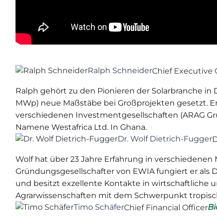
Ralph Schneider
Chief Executive 
Ralph gehört zu den Pionieren der Solarbranche in
MWp) neue Maßstäbe bei Großprojekten gesetzt. Er
verschiedenen Investmentgesellschaften (ARAG Grup
Namene Westafrica Ltd. In Ghana.
Dr. Wolf Dietrich-Fugger
D
Wolf hat über 23 Jahre Erfahrung in verschiedenen
Gründungsgesellschafter von EWIA fungiert er als Dir
und besitzt exzellente Kontakte in wirtschaftliche 
Agrarwissenschaften mit dem Schwerpunkt tropisch
Timo Schäfer
Bi
Chief Financial Officer