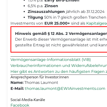
7,0% p.a.
Early Bird-Zinsen
6,5% p.a.
Zinsen
Zinsauszahlungen
jährlich ab 31.12.2024
Tilgung
50% in 7 gleich großen Tranchen j
Investments von
EUR 25.000+
sind als
Kapitalges
Hinweis gemäß § 12 Abs. 2 Vermögensanlagen
Der Erwerb dieser Vermögensanlage ist mit erh
gestellte Ertrag ist nicht gewährleistet und kann
Vermögensanlage-Informationsblatt (VIB)
Verbraucherinformationen und Widerrufsbelehru
Hier gibt es Antworten zu den häufigsten Fragen
Ansprechperson für Investor:innen
Name:
Thomas Laumont
E-Mail:
thomas.laumont@EWIAinvestments.com
Social-Media-Kanäle
Facebook