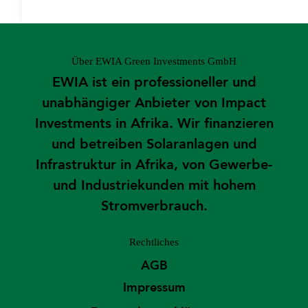
Über EWIA Green Investments GmbH
EWIA ist ein professioneller und
unabhängiger Anbieter von Impact
Investments in Afrika. Wir finanzieren
und betreiben Solaranlagen und
Infrastruktur in Afrika, von Gewerbe-
und Industriekunden mit hohem
Stromverbrauch.
Rechtliches
AGB
Impressum