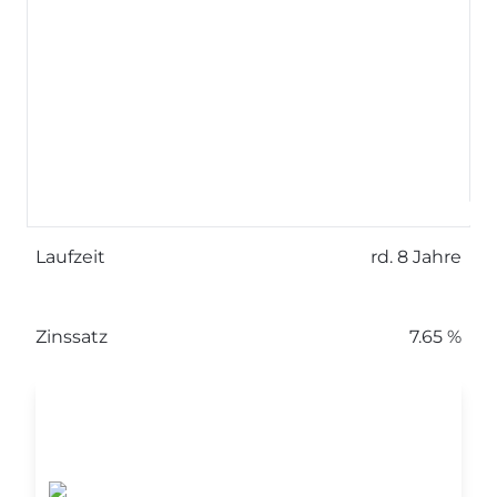
investiert
€ 137.100
finanziert
136%
Investoren
46
Laufzeit
rd. 8 Jahre
Zinssatz
7.65 %
Zusätzliche Info