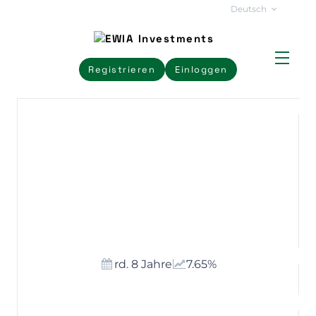
Deutsch
Registrieren
Einloggen
Solaranlage &
Batteriespeicher für
Recyclingunternehmen
Zablikani
rd. 8 Jahre
7.65%
ERFOLGREICH FINANZIERT