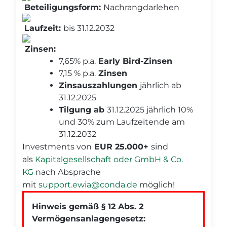
Beteiligungsform:
Nachrangdarlehen
Laufzeit:
bis 31.12.2032
Zinsen:
7,65% p.a.
Early Bird-Zinsen
7,15 % p.a.
Zinsen
Zinsauszahlungen
jährlich ab
31.12.2025
Tilgung ab
31.12.2025 jährlich 10%
und 30% zum Laufzeitende am
31.12.2032
Investments von
EUR 25.000+
sind
als
Kapitalgesellschaft oder GmbH & Co.
KG
nach Absprache
mit
support.ewia@conda.de
möglich!
Hinweis gemäß § 12 Abs. 2
Vermögensanlagengesetz: