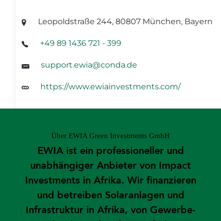
Leopoldstraße 244, 80807 München, Bayern
+49 89 1436 721 - 399
support.ewia@conda.de
https://www.ewiainvestments.com/
Über EWIA Green Investments GmbH
EWIA ist ein professioneller und
unabhängiger Anbieter von Impact
Investments in Afrika. Wir finanzieren
und betreiben Solaranlagen und
Infrastruktur in Afrika, von Gewerbe-