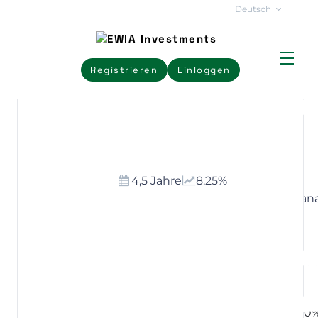
Deutsch
Registrieren
Einloggen
Infrastructure Batch 1
München, Deutschland
4,5 Jahre
8.25%
Mobilfunkmasten und Solare Infrastruktur für Ghan
ERFOLGREICH FINANZIERT
investiert
€ 380.00
finanziert
100