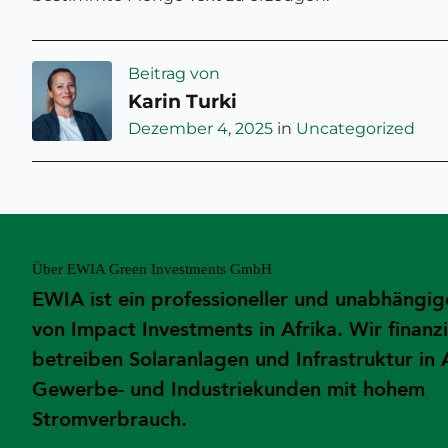
Beitrag von
Karin Turki
Dezember 4, 2025
in
Uncategorized
Über EWIA Green Investments GmbH
EWIA ist ein professioneller und unabhängig
von Impact Investments in Afrika. Wir finanz
betreiben Solaranlagen und Infrastruktur in 
Gewerbe- und Industriekunden mit hohem
Stromverbrauch.